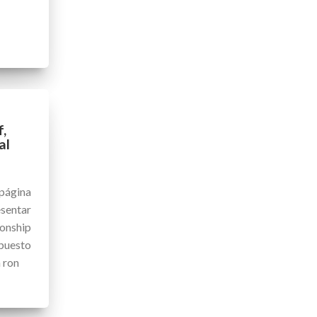
f,
al
página
sentar
onship
 puesto
 ron