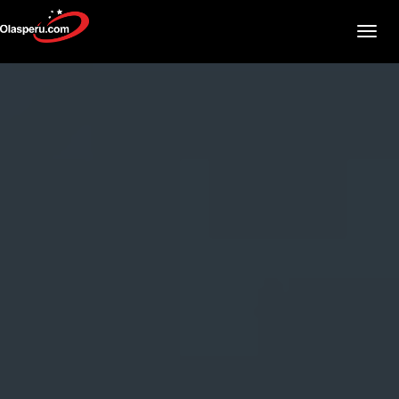
Togg
navig