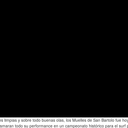
s limpias y sobre todo buenas olas, los Muelles de San Bartolo fue hoy
lasmaran todo su performance en un campeonato histórico para el surf