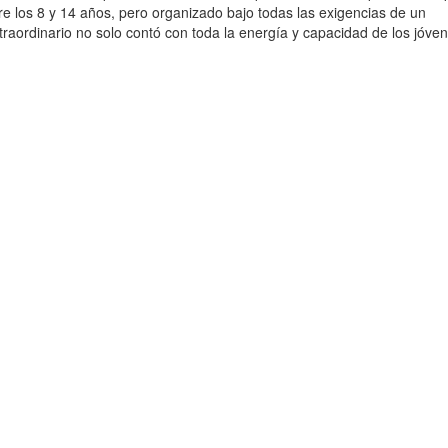
tre los 8 y 14 años, pero organizado bajo todas las exigencias de un
aordinario no solo contó con toda la energía y capacidad de los jóve
n del Caballito de Totora en una divertida serie conformada por Tamil M
, Jose Ramos y Walter Blas. Resultados Semillero KIA 2016 Sub 8 1. M
amas) 1. Urpi Torres 2. María Paula Conterno 3. Mara Coloma Sub 10
er 4. Mateo Guzman Sub 12 1. Juan Diego Rios 2. Cristobal De La Flo
eagher 4. Luana Chuman 5. Kalea Gervasi Sub 14 1. Valentin Neves 2.
ro Longboard Damas 1. Daniela Rosas 2. Kalea Gervasi 3. Clew Meagh
Tamil Martino 2. Joel Ucañán 3. Jose Ramos 4. Walter Blas 5. Clew M