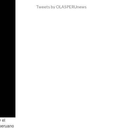
Tweets by OLASPERUnews
 el
 peruano