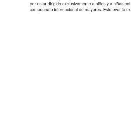
por estar dirigido exclusivamente a niños y a niñas en
campeonato internacional de mayores. Este evento extr
surfistas, también contó con una maravillosa exhibició
los hijos de Huanchaco, los longboarders Joel Ucañan
Coloma 2. Marcelo Huaman 3. Thiago Balarin Sub 8 (D
Carlos Mujica 2. Chase Lieder 3. Salvador Essenwagn
(Damas) 1. Sol Aguirre 2. Arena Rodríguez 3. Clew M
Rios Sub 14 (Damas) 1. Daniella Rosas 2. Alessia Mo
Alessia Moro 5. Luana Chuman Caballito de Totora 1. 
Compartir en: