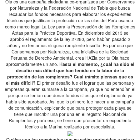
Ola es una campaña ciudadana co-organizada por Conservamos
por Naturaleza y la Federación Nacional de Tabla que busca
recaudar los fondos necesarios para elaborar los expedientes
técnicos que justifican la protección de las olas del Perú usando
como marco legal La Ley para la Preservación de las Rompientes
Aptas para la Práctica Deportiva. En diciembre del 2013 se
aprobó el reglamento de la ley 27280, pero habían pasado 2
años y no teníamos ninguna rompiente inscrita. Es por eso que
Conservamos por Naturaleza, una iniciativa de la Sociedad
Peruana de Derecho Ambiental, crea HAZla por tu Ola hace
aproximadamente un año.
Hasta el momento, ¿cuál ha sido el
desafío más difícil que han tenido en la labor de la
protección de las rompientes? Cual trámite piensas que es
el más difícil?
El primer desafío fue el lograr que las personas y
empresas quieran sumarse a la campaña, ya que no entendían el
por que se tenían que donar fondos si es que el reglamento ya
había sido aprobado. Así que lo primero fue hacer una campaña
de comunicación, explicando que para proteger cada playa se
tiene que inscribir una por una en el registro Nacional de
Rompientes y para eso, se tiene que presentar un expediente
técnico a la Marina realizado por especialista.
Cuáles son las rompientes que ya están protegidas y más o